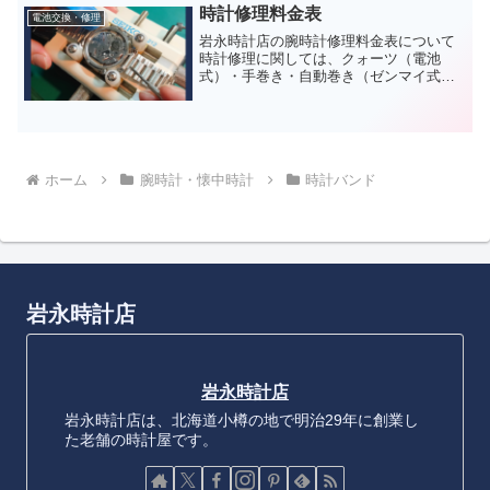
た乾電池は、２種類ありま...
時計修理料金表
電池交換・修理
岩永時計店の腕時計修理料金表について
時計修理に関しては、クォーツ（電池
式）・手巻き・自動巻き（ゼンマイ式）
の修理を承っております。※分解掃除
（OH）のみの料金です。部品交換や他修
理などが出た場合は追加料金が発生しま
すのでお見積りとなります。...
ホーム
腕時計・懐中時計
時計バンド
岩永時計店
岩永時計店
岩永時計店は、北海道小樽の地で明治29年に創業し
た老舗の時計屋です。