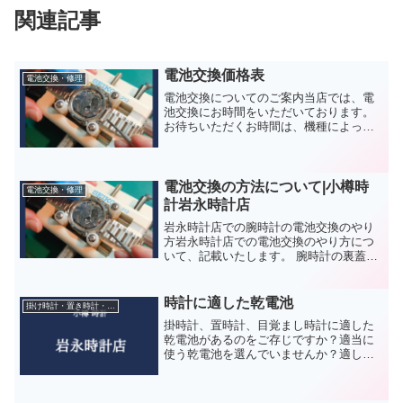
関連記事
電池交換価格表
電池交換・修理
電池交換についてのご案内当店では、電
池交換にお時間をいただいております。
お待ちいただくお時間は、機種によって
左右されますが、最低でも10分程度、長
い場合は30分程度です。お急ぎのお客様
には大変申し訳ございません。お急ぎの
お客様、他のご予定を...
電池交換の方法について|小樽時
電池交換・修理
計岩永時計店
岩永時計店での腕時計の電池交換のやり
方岩永時計店での電池交換のやり方につ
いて、記載いたします。 腕時計の裏蓋の
周りの汚れをふき取ります。 裏蓋を開け
て、パッキン（輪ゴム上の部品、防水
用）を取り外してグリスアップします。
時計に適した乾電池
掛け時計・置き時計・目覚まし時計
電池を外して、電圧を...
掛時計、置時計、目覚まし時計に適した
乾電池があるのをご存じですか？適当に
使う乾電池を選んでいませんか？適して
いない乾電池を使うと時間が合わなくな
ったりします。掛時計、置時計、目覚ま
し時計に適した乾電池時計に使う、適し