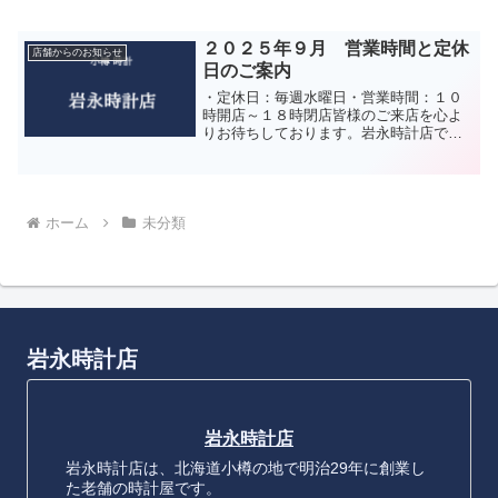
２０２５年９月 営業時間と定休
店舗からのお知らせ
日のご案内
・定休日：毎週水曜日・営業時間：１０
時開店～１８時閉店皆様のご来店を心よ
りお待ちしております。岩永時計店で
は、コロナウィルス対策として以下の作
業を励行しております。 一日に数回、店
内の換気を行っています。
ホーム
未分類
岩永時計店
岩永時計店
岩永時計店は、北海道小樽の地で明治29年に創業し
た老舗の時計屋です。