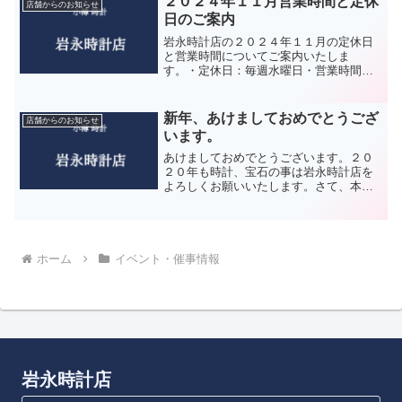
２０２４年１１月営業時間と定休
店舗からのお知らせ
日のご案内
岩永時計店の２０２４年１１月の定休日
と営業時間についてご案内いたしま
す。・定休日：毎週水曜日・営業時間：
１０時開店～１８時閉店皆様のご来店を
心よりお待ちしております。岩永時計店
では、コロナウィルス対策として以下の
新年、あけましておめでとうござ
店舗からのお知らせ
作業を励行しております。 一...
います。
あけましておめでとうございます。２０
２０年も時計、宝石の事は岩永時計店を
よろしくお願いいたします。さて、本日
２０２０年１月２日は、当社の初売りで
す。１０時開店、１８時閉店となってお
ります。また、明日の３日は都合によ
り、１７時に閉店いたします...
ホーム
イベント・催事情報
岩永時計店