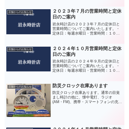
あり、「地域応援券」 市内に本社、本
店がある取扱店のみ使えます。「市内共
通券」 取扱店全店で使用できます。こ
２０２３年７月の営業時間と定休
店舗からのお知らせ
の両方が当店では使えます...
日のご案内
岩永時計店の２０２３年７月の定休日と
営業時間についてご案内いたします。・
定休日：毎週水曜日・営業時間：１０時
開店～１８時閉店皆様のご来店を心より
お待ちしております。岩永時計店では、
コロナウィルス対策として以下の作業を
２０２４年１０月営業時間と定休
店舗からのお知らせ
励行しております。 入り...
日のご案内
岩永時計店の２０２４年９月の定休日と
営業時間についてご案内いたします。・
定休日：毎週水曜日・営業時間：１０時
開店～１８時閉店皆様のご来店を心より
お待ちしております。岩永時計店では、
コロナウィルス対策として以下の作業を
防災クロック在庫あります
店舗からのお知らせ
励行しております。 一日...
防災クロック在庫あります。通常の目覚
まし時計の他に、懐中電灯、ラジオ
(AM・FM)、携帯・スマートフォンの充電
機能(対応機種のみ)、非常用ブザー、手動
発電機内蔵、CITIZENの防災用クロック
『ディフェリアR04』です。我が家でも
今回の停電...