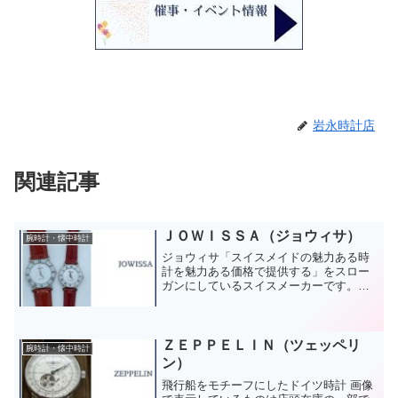
岩永時計店
関連記事
ＪＯＷＩＳＳＡ（ジョウィサ）
腕時計・懐中時計
ジョウィサ「スイスメイドの魅力ある時
計を魅力ある価格で提供する」をスロー
ガンにしているスイスメーカーです。※
ジョウィサ公式ＨＰより※ 画像で表示し
ているものは店頭在庫の一部です。 カタ
ログにてお取り寄せも可能です。お気軽
にお問い合わせくださ...
ＺＥＰＰＥＬＩＮ（ツェッペリ
腕時計・懐中時計
ン）
飛行船をモチーフにしたドイツ時計 画像