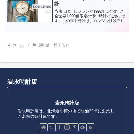
計
当店には、ロンジンが1992年に発売した
全世界1,000個限定の懐中時計がございま
す。この懐中時計は、ロンジン社設立125
周年及びオーギュスト・アガシが時計流
通業者での勤務開始160周年を記念して作
られました。ロンジン125周年記念モデ
ル：...
ホーム
腕時計・懐中時計
岩永時計店
岩永時計店
岩永時計店は、北海道小樽の地で明治29年に創業し
た老舗の時計屋です。