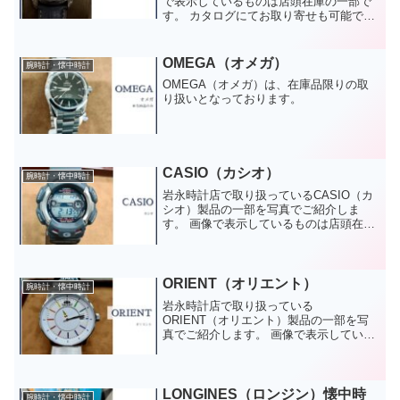
で表示しているものは店頭在庫の一部で
す。 カタログにてお取り寄せも可能で
す。お気軽にお問い合わせください。 画
像にある商品はご来店時期によってはご
用意が無い場合がございます。あらかじ
OMEGA（オメガ）
腕時計・懐中時計
めご了承くださいませ...
OMEGA（オメガ）は、在庫品限りの取
り扱いとなっております。
CASIO（カシオ）
腕時計・懐中時計
岩永時計店で取り扱っているCASIO（カ
シオ）製品の一部を写真でご紹介しま
す。 画像で表示しているものは店頭在庫
の一部です。 カタログにてお取り寄せも
可能です。お気軽にお問い合わせくださ
い。 画像にある商品はご来店時期によっ
てはご用意がない...
ORIENT（オリエント）
腕時計・懐中時計
岩永時計店で取り扱っている
ORIENT（オリエント）製品の一部を写
真でご紹介します。 画像で表示している
ものは店頭在庫の一部です。 カタログに
てお取り寄せも可能です。お気軽にお問
い合わせください。 画像にある商品はご
来店時期によってはご用意...
LONGINES（ロンジン）懐中時
腕時計・懐中時計