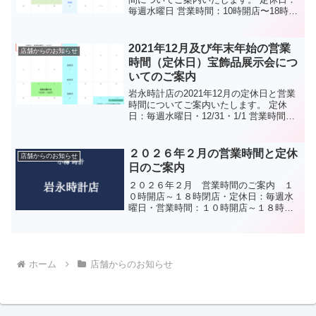
毎週水曜日 営業時間：10時開店〜18時閉
店* 宝飾品展示会：6月20日（月）・21日
（火）宝飾品展示会の日程が変更になり
ました。 宝飾品展示会：6月13日（月...
2021年12月及び年末年始の営業
店舗からのお知らせ
時間（定休日）宝飾品展示会につ
いてのご案内
岩永時計店の2021年12月の定休日と営業
時間についてご案内いたします。 定休
日：毎週水曜日・12/31・1/1 営業時間：
10時開店〜18時閉店* 宝飾品展示会：12
月20日（月）・21日（火）年末年始の営
業時間及び2022年初売りについ...
２０２６年２月の営業時間と定休
店舗からのお知らせ
日のご案内
２０２６年２月 営業時間のご案内 １
０時開店～１８時閉店・定休日：毎週水
曜日・営業時間：１０時開店～１８時閉
店皆様のご来店を心よりお待ちしており
ます。
ホーム
店舗からのお知らせ