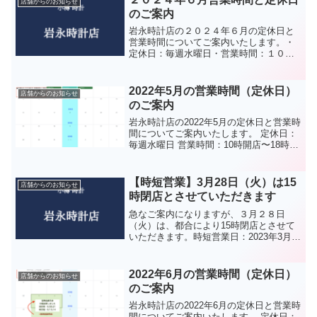
店舗からのお知らせ
のご案内
岩永時計店の２０２４年６月の定休日と
営業時間についてご案内いたします。・
定休日：毎週水曜日・営業時間：１０時
開店～１８時閉店・決算セール：６月１
８日（火）～３０日（日）まで皆様のご
来店を心よりお待ちしております。岩永
2022年5月の営業時間（定休日）
店舗からのお知らせ
時計店では、コロナウィル...
のご案内
岩永時計店の2022年5月の定休日と営業時
間についてご案内いたします。 定休日：
毎週水曜日 営業時間：10時開店〜18時閉
店* GW期間中も通常と同じく水曜日は定
休日です 宝飾品展示会：※2021年7月よ
り営業時間が変更になっております。
【時短営業】3月28日（火）は15
店舗からのお知らせ
従...
時閉店とさせていただきます
急なご案内になりますが、３月２８日
（火）は、都合により15時閉店とさせて
いただきます。時短営業日：2023年3月
28日（火）営業時間：10時開店〜15時閉
店ご迷惑をおかけいたしますが、ご了承
くださいませ。岩永時計店では、コロナ
2022年6月の営業時間（定休日）
店舗からのお知らせ
ウィルス対策と...
のご案内
岩永時計店の2022年6月の定休日と営業時
間についてご案内いたします。 定休日：