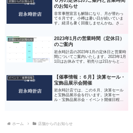
６月の定休日のご案内と営業時間
店舗からのお知らせ
のお知らせ
非常事態宣言も解除になり、月が替わっ
て６月です。小樽は暑い日が続いていま
す。経済も暑く回復しませんかね。さ
て、６月の定休日ですが、３日、１０
日、１７日、２４日の毎週水曜日となっ
ております。また、新型コロナウィルス
2023年1月の営業時間（定休日）
店舗からのお知らせ
感染拡大防止のため、短縮して...
のご案内
岩永時計店の2023年1月の定休日と営業時
間についてご案内いたします。2023年1月
1日はお休みです。初売りは2日からとな
っております。1月2日、3日は時短営業と
なっております。10時開店、17時閉店で
す。また、4日は水曜日ですが10時開店...
【催事情報：６月】決算セール・
イベント・催事情報
宝飾品展示会開催
岩永時計店では、この６月、決算セール
と宝飾品展示会を行います。決算セー
ル・宝飾品展示会・イベント開催日程開
催期間：決算セール２０２３年６月１５
日（木）～３０日（金）まで開催時間１
０：００～１８：００まで開催期間：宝
飾品展示会２０２３年６月１...
ホーム
店舗からのお知らせ