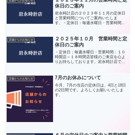
店舗からのお知らせ
休日のご案内
岩永時計店の２０２３年１１月の定休日
と営業時間についてご案内いたしま
す。・定休日：毎週水曜日・営業時間：
１０時開店～１８時閉店皆様のご来店を
心よりお待ちしております。岩永時計店
では、コロナウィルス対策として以下の
２０２５年１０月 営業時間と定
店舗からのお知らせ
作業を励行しております。 接...
休日のご案内
・定休日：毎週水曜日・営業時間：１０
時開店～１８時閉店皆様のご来店を心よ
りお待ちしております。岩永時計店で
は、コロナウィルス対策として以下の作
業を励行しております。 一日に数回、店
内の換気を行っています。
7月のお休みについて
店舗からのお知らせ
今月、7月の当店の定休日は、4日と18日
の2日間です。よろしくお願いいたしま
す。